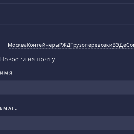
Москва
Контейнеры
РЖД
Грузоперевозки
ВЭД
eCo
Новости на почту
ИМЯ
EMAIL