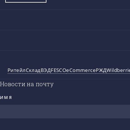
Ритейл
Склад
ВЭД
FESCO
eCommerce
РЖД
Wildberri
Новости на почту
ИМЯ