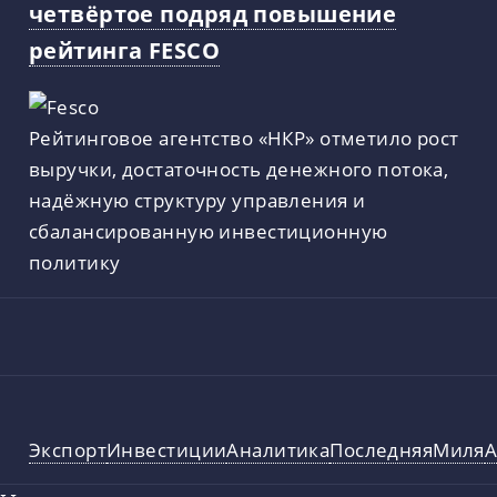
четвёртое подряд повышение
рейтинга FESCO
Рейтинговое агентство «НКР» отметило рост
выручки, достаточность денежного потока,
надёжную структуру управления и
сбалансированную инвестиционную
политику
Экспорт
Инвестиции
Аналитика
ПоследняяМиля
А