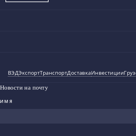
ВЭД
Экспорт
Транспорт
Доставка
Инвестиции
Гру
Новости на почту
ИМЯ