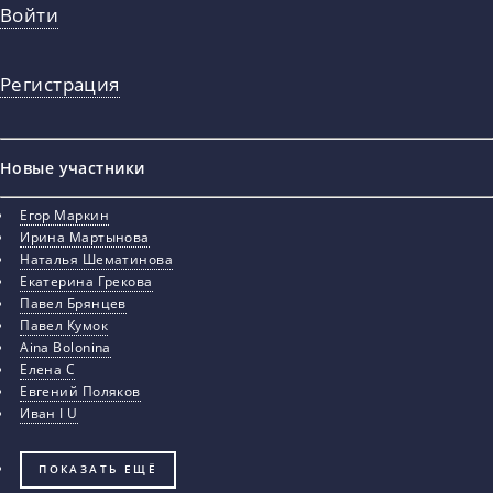
Войти
Регистрация
Новые участники
Егор Маркин
Ирина Мартынова
Наталья Шематинова
Екатерина Грекова
Павел Брянцев
Павел Кумок
Aina Bolonina
Елена С
Евгений Поляков
Иван I U
ПОКАЗАТЬ ЕЩЁ