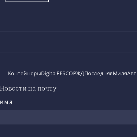
Контейнеры
Digital
FESCO
РЖД
ПоследняяМиля
Авт
Новости на почту
ИМЯ