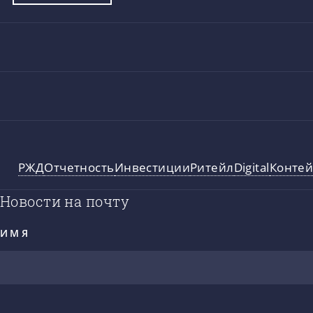
РЖД
Отчетность
Инвестиции
Ритейл
Digital
Конте
Новости на почту
ИМЯ