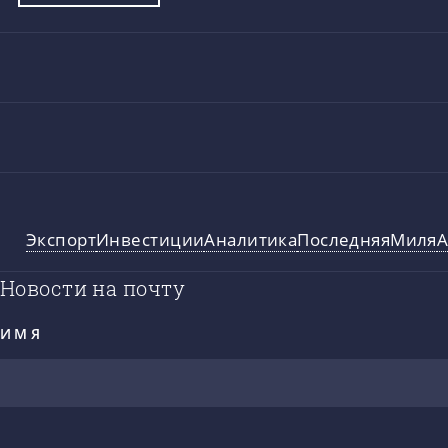
Экспорт
Инвестиции
Аналитика
ПоследняяМиля
А
Новости на почту
ИМЯ