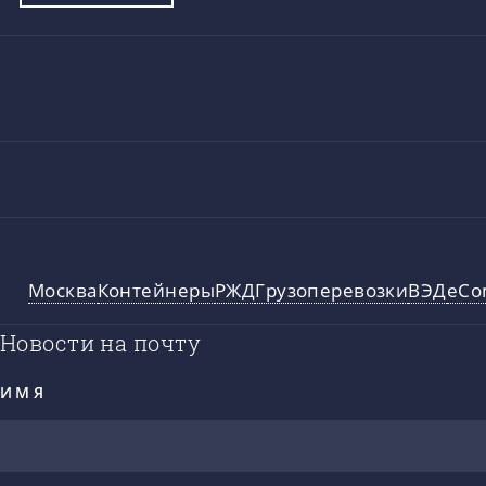
Москва
Контейнеры
РЖД
Грузоперевозки
ВЭД
eCo
Новости на почту
ИМЯ