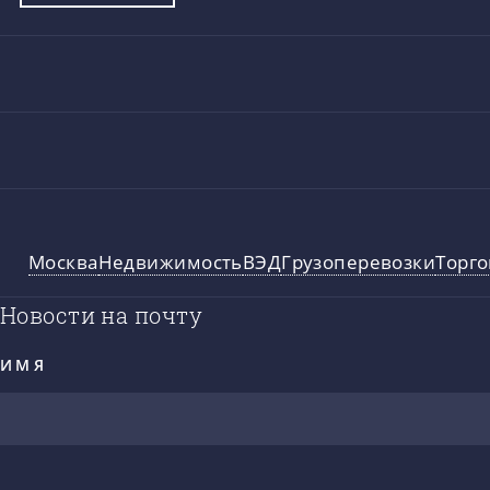
Москва
Недвижимость
ВЭД
Грузоперевозки
Торго
Новости на почту
ИМЯ