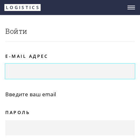
Перейти
LOGISTICS
к
основному
Войти
содержанию
E-MAIL АДРЕС
Введите ваш email
ПАРОЛЬ