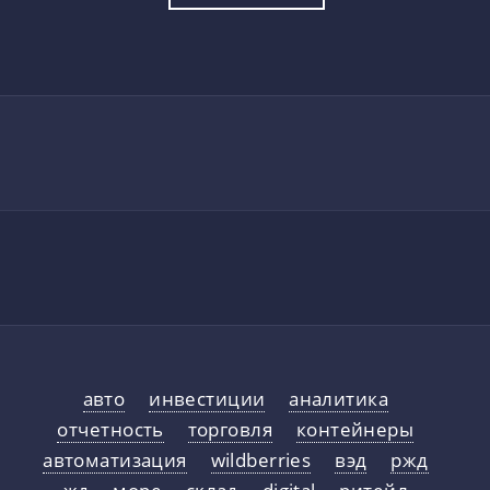
авто
инвестиции
аналитика
отчетность
торговля
контейнеры
автоматизация
wildberries
вэд
ржд
жд
море
склад
digital
ритейл