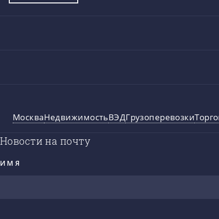
Москва
Недвижимость
ВЭД
Грузоперевозки
Торго
Новости на почту
ИМЯ