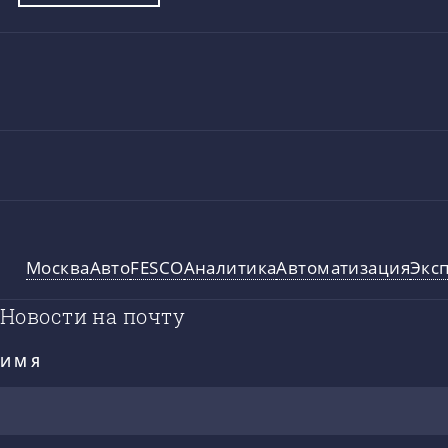
Москва
Авто
FESCO
Аналитика
Автоматизация
Экс
Новости на почту
ИМЯ