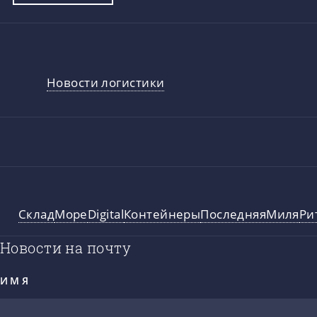
Новости логистики
Склад
Море
Digital
Контейнеры
ПоследняяМиля
Ри
Новости на почту
ИМЯ