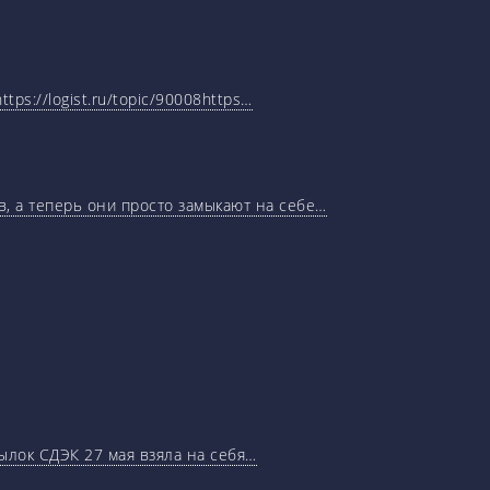
tps://logist.ru/topic/90008https…
, а теперь они просто замыкают на себе…
ылок СДЭК 27 мая взяла на себя…