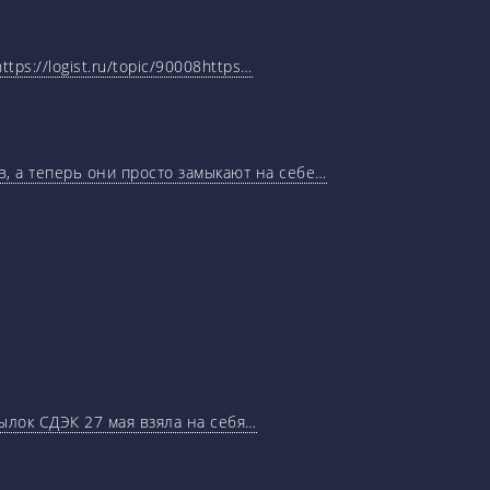
tps://logist.ru/topic/90008https…
, а теперь они просто замыкают на себе…
ылок СДЭК 27 мая взяла на себя…