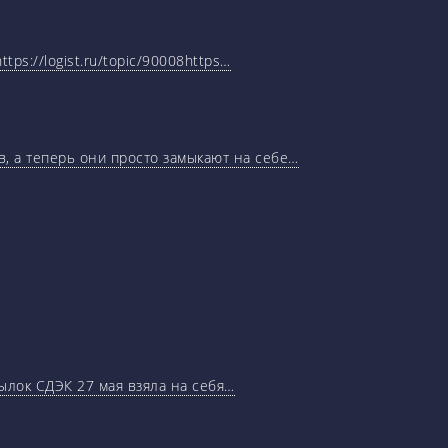
tps://logist.ru/topic/90008https…
, а теперь они просто замыкают на себе…
ылок СДЭК 27 мая взяла на себя…