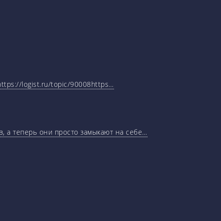
tps://logist.ru/topic/90008https…
, а теперь они просто замыкают на себе…