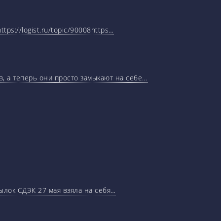
tps://logist.ru/topic/90008https…
, а теперь они просто замыкают на себе…
ылок СДЭК 27 мая взяла на себя…