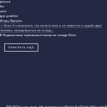
Игорь Прохин
:
— Ozon: К сожалению, так ничего пока и не известно о судьбе двух
человек, находившихся на складе…
В Подмосковье произошел пожар на складе Ozon
ПОКАЗАТЬ ЕЩЁ
РЖД
Отчетность
Инвестиции
Ритейл
Digital
Конте