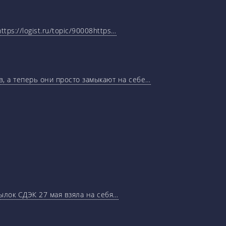
tps://logist.ru/topic/90008https…
, а теперь они просто замыкают на себе…
ылок СДЭК 27 мая взяла на себя…