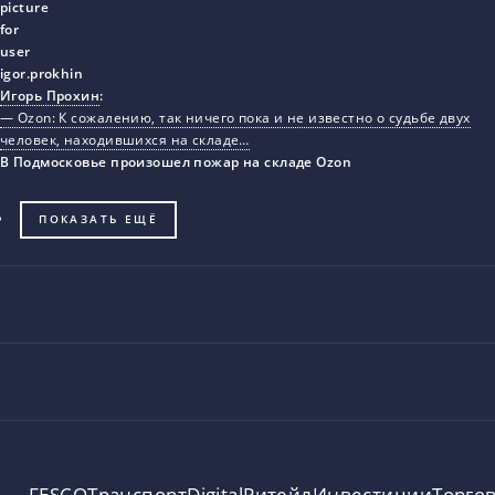
Игорь Прохин
:
— Ozon: К сожалению, так ничего пока и не известно о судьбе двух
человек, находившихся на складе…
В Подмосковье произошел пожар на складе Ozon
ПОКАЗАТЬ ЕЩЁ
FESCO
Транспорт
Digital
Ритейл
Инвестиции
Торго