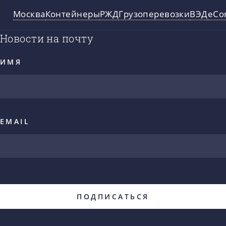
Москва
Контейнеры
РЖД
Грузоперевозки
ВЭД
eCo
Новости на почту
ИМЯ
EMAIL