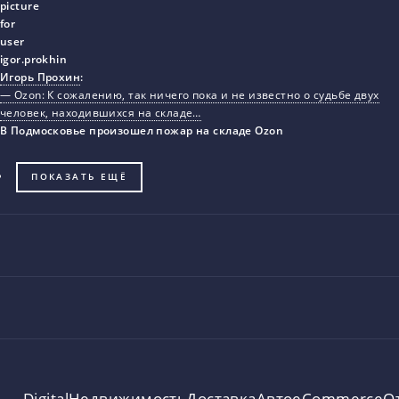
Игорь Прохин
:
— Ozon: К сожалению, так ничего пока и не известно о судьбе двух
человек, находившихся на складе…
В Подмосковье произошел пожар на складе Ozon
ПОКАЗАТЬ ЕЩЁ
Digital
Недвижимость
Доставка
Авто
eCommerce
О