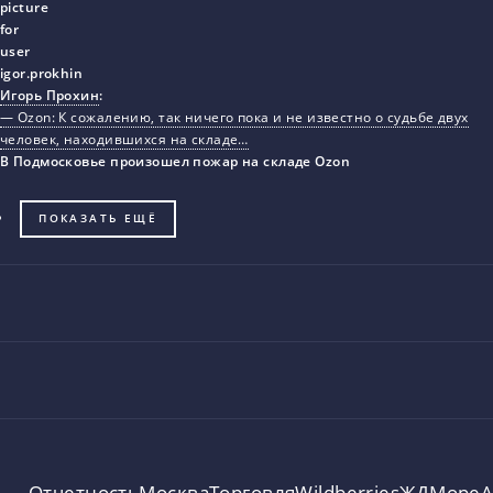
Игорь Прохин
:
— Ozon: К сожалению, так ничего пока и не известно о судьбе двух
человек, находившихся на складе…
В Подмосковье произошел пожар на складе Ozon
ПОКАЗАТЬ ЕЩЁ
Отчетность
Москва
Торговля
Wildberries
ЖД
Море
А