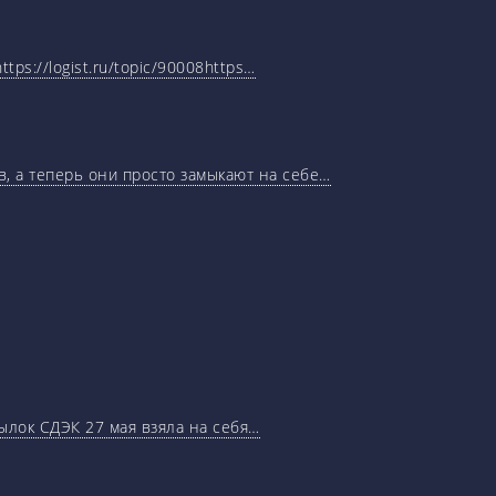
tps://logist.ru/topic/90008https…
, а теперь они просто замыкают на себе…
ылок СДЭК 27 мая взяла на себя…