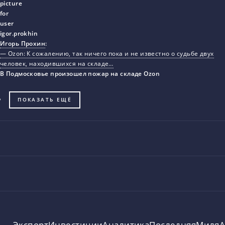
Игорь Прохин
:
— Ozon: К сожалению, так ничего пока и не известно о судьбе двух
человек, находившихся на складе…
В Подмосковье произошел пожар на складе Ozon
ПОКАЗАТЬ ЕЩЁ
Экспорт
Инвестиции
Аналитика
ПоследняяМиля
А