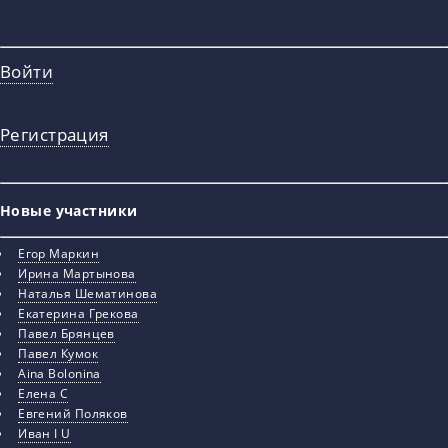
Войти
Регистрация
Новые участники
Егор Маркин
Ирина Мартынова
Наталья Шематинова
Екатерина Грекова
Павел Брянцев
Павел Кумок
Aina Bolonina
Елена С
Евгений Поляков
Иван I U