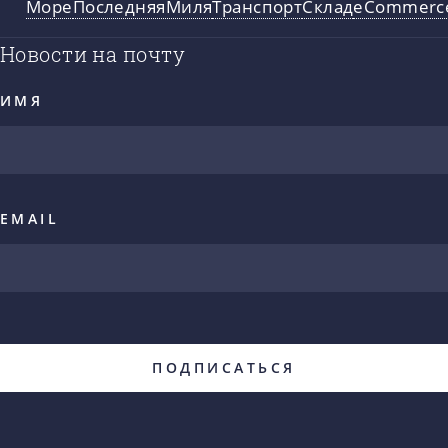
Море
ПоследняяМиля
Транспорт
Склад
eCommerc
Новости на почту
ИМЯ
EMAIL