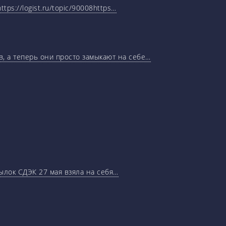
tps://logist.ru/topic/90008https…
, а теперь они просто замыкают на себе…
ылок СДЭК 27 мая взяла на себя…