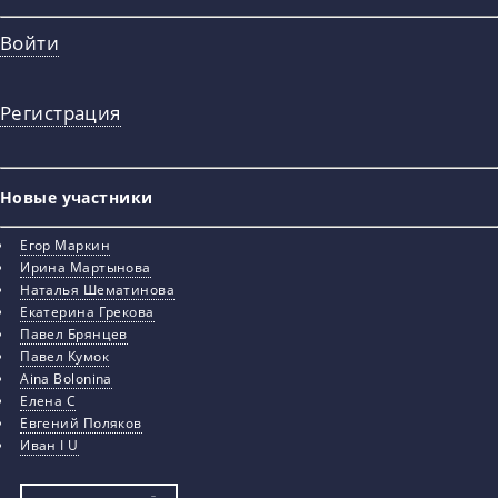
Войти
Регистрация
Новые участники
Егор Маркин
Ирина Мартынова
Наталья Шематинова
Екатерина Грекова
Павел Брянцев
Павел Кумок
Aina Bolonina
Елена С
Евгений Поляков
Иван I U