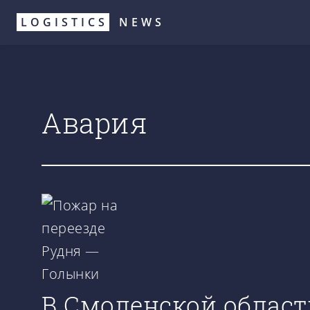
Перейти
LOGISTICS
NEWS
к
основному
содержанию
Авария
В Смоленской област