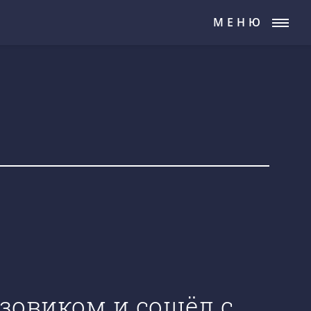
МЕНЮ
узовиком и сошёл с