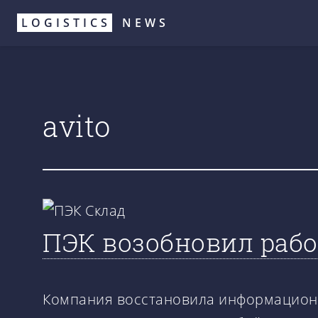
Перейти
LOGISTICS
NEWS
к
основному
содержанию
avito
ПЭК возобновил рабо
Компания восстановила информационны