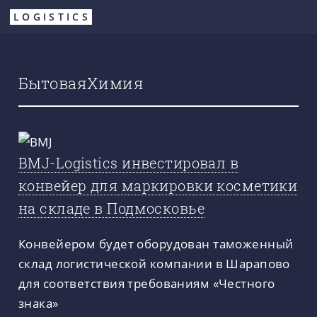
Перейти
LOGISTICS
к
основному
содержанию
БытоваяХимия
BMJ-Logistics инвестировал в
конвейер для маркировки косметики
на складе в Подмосковье
Конвейером будет оборудован таможенный
склад логистической компании в Шарапово
для соответствия требованиям «Честного
знака»