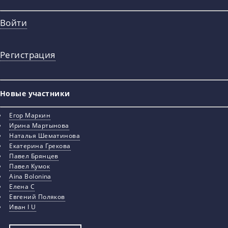
Войти
Регистрация
Новые участники
Егор Маркин
Ирина Мартынова
Наталья Шематинова
Екатерина Грекова
Павел Брянцев
Павел Кумок
Aina Bolonina
Елена С
Евгений Поляков
Иван I U