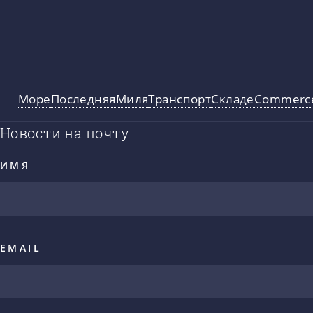
Море
ПоследняяМиля
Транспорт
Склад
eCommerc
Новости на почту
ИМЯ
EMAIL