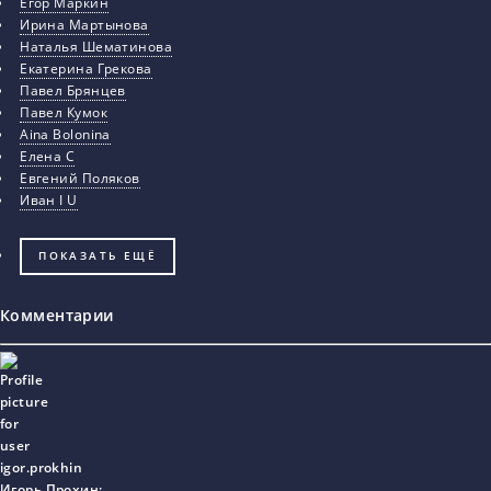
Егор Маркин
Ирина Мартынова
Наталья Шематинова
Екатерина Грекова
Павел Брянцев
Павел Кумок
Aina Bolonina
Елена С
Евгений Поляков
Иван I U
ПОКАЗАТЬ ЕЩЁ
Комментарии
Игорь Прохин
: