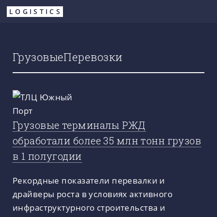
Перейти
LOGISTICS
к
основному
содержанию
ГрузовыеПеревозки
Грузовые терминалы РЖД
обработали более 35 млн тонн грузов
в 1 полугодии
Рекордные показатели перевалки и
драйверы роста в условиях активного
инфраструктурного строительства и