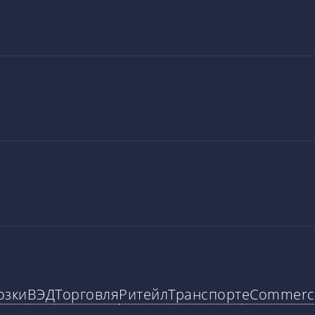
озки
ВЭД
Торговля
Ритейл
Транспорт
eCommerc