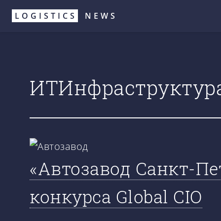
Перейти
LOGISTICS
NEWS
к
основному
содержанию
ИТИнфраструктур
«Автозавод Санкт-Пе
конкурса Global CIO