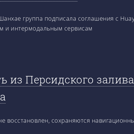
в Шанхае группа подписала соглашения с Huayu
им и интермодальным сервисам
ь из Персидского залив
а
е восстановлен, сохраняются навигационны