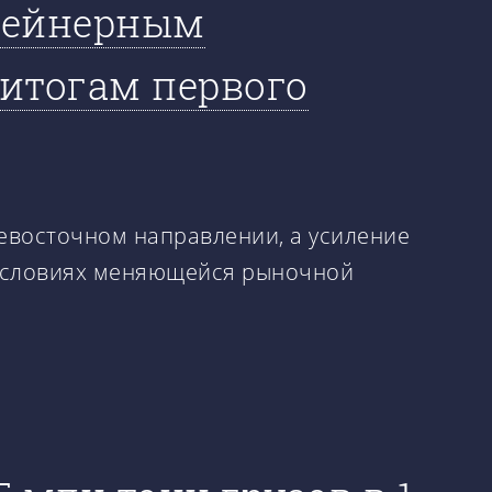
тейнерным
 итогам первого
ьневосточном направлении, а усиление
 условиях меняющейся рыночной