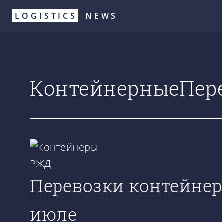
Перейти
LOGISTICS
NEWS
к
основному
содержанию
КонтейнерныеПер
Перевозки контейнер
июле