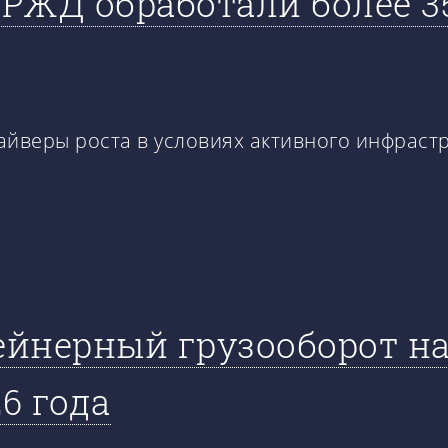
РЖД обработали более 35
айверы роста в условиях активного инфрастр
йнерный грузооборот на 
6 года