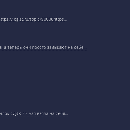
tps://logist.ru/topic/90008https…
, а теперь они просто замыкают на себе…
ылок СДЭК 27 мая взяла на себя…