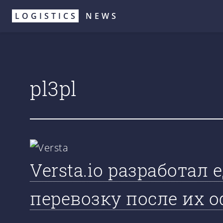
Перейти
LOGISTICS
NEWS
к
основному
содержанию
pl3pl
Versta.io разработал
перевозку после их 