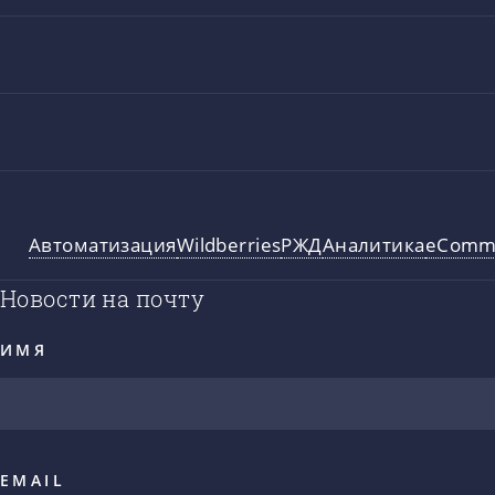
Автоматизация
Wildberries
РЖД
Аналитика
eComm
Новости на почту
ИМЯ
EMAIL