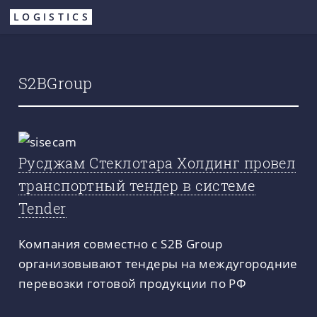
Перейти
LOGISTICS
к
основному
содержанию
S2BGroup
Русджам Стеклотара Холдинг провел
транспортный тендер в системе
Tender
Компания совместно с S2B Group
организовывают тендеры на междугородние
перевозки готовой продукции по РФ