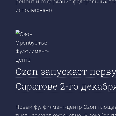
ремонт и содержание федеральных трас
использовано
Ozon запускает перв
Саратове 2-го декабр
Новый фулфилмент-центр Ozon площадь
тысяч заказов ежедневно. В декабре п