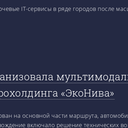
ючевые IT-сервисы в ряде городов после мас
ганизовала мультимодал
рохолдинга «ЭкоНива»
ван на основной части маршрута, автомоби
ождение включало решение технических воп