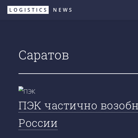
Перейти
LOGISTICS
NEWS
к
основному
содержанию
Саратов
ПЭК частично возобн
России