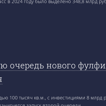
с в 2024 году было выделено 348,8 млрд руб
ую очередь нового фулф
я
ю 100 тысяч кв.м., с инвестициями 8 млрд р
ланируется запуск второй очереди