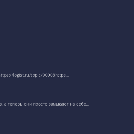
tps://logist.ru/topic/90008https…
, а теперь они просто замыкают на себе…