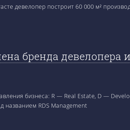
Расте девелопер построит 60 000 м² произво
смена бренда девелопера
ления бизнеса: R — Real Estate, D — Devel
од названием RDS Management