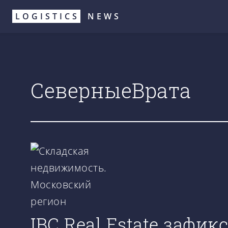
Перейти
LOGISTICS
NEWS
к
основному
содержанию
СеверныеВрата
IBC Real Estate зафи