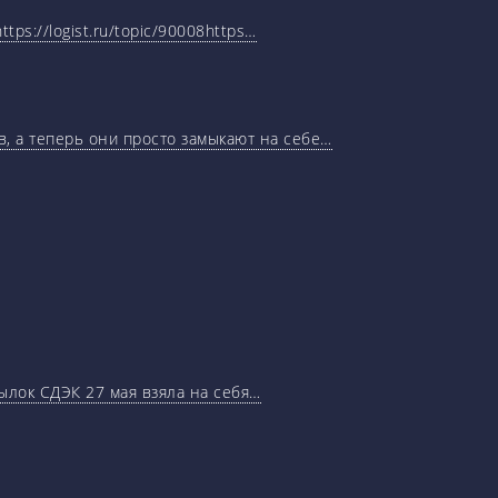
tps://logist.ru/topic/90008https…
, а теперь они просто замыкают на себе…
ылок СДЭК 27 мая взяла на себя…