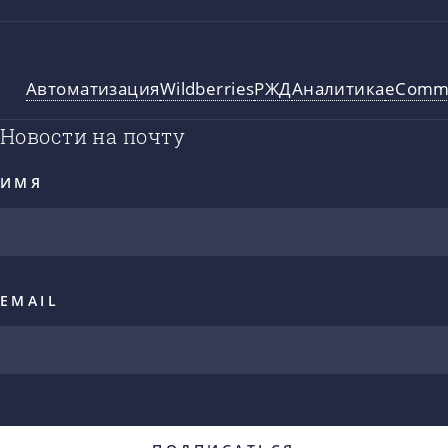
Автоматизация
Wildberries
РЖД
Аналитика
eComm
Новости на почту
ИМЯ
EMAIL