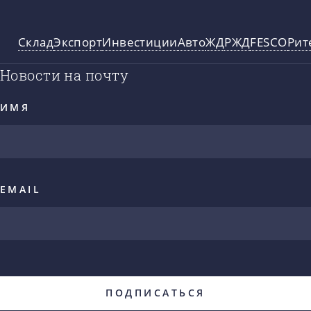
Склад
Экспорт
Инвестиции
Авто
ЖД
РЖД
FESCO
Рит
Новости на почту
ИМЯ
EMAIL