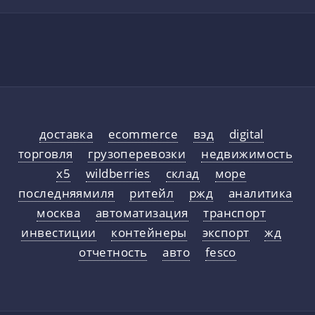
доставка
ecommerce
вэд
digital
торговля
грузоперевозки
недвижимость
x5
wildberries
склад
море
последняямиля
ритейл
ржд
аналитика
москва
автоматизация
транспорт
инвестиции
контейнеры
экспорт
жд
отчетность
авто
fesco