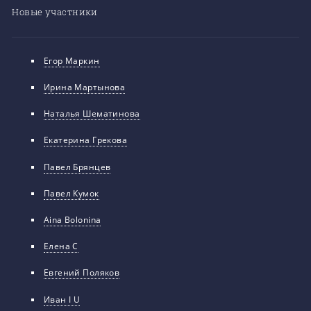
Новые участники
Егор Маркин
Ирина Мартынова
Наталья Шематинова
Екатерина Грекова
Павел Брянцев
Павел Кумок
Aina Bolonina
Елена С
Евгений Поляков
Иван I U