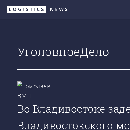
Перейти
LOGISTICS
NEWS
к
основному
содержанию
УголовноеДело
Во Владивостоке зад
Владивостокского мо