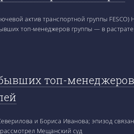
лючевой актив транспортной группы FESCO) 
ывших топ-менеджеров группы — в растрате
бывших топ-менеджеров 
лей
Северилова и Бориса Иванова; эпизод связан
 рассмотрел Мещанский суд