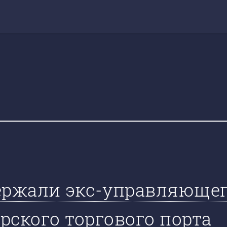
ержали экс-управляющег
рского торгового порта