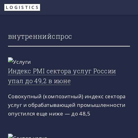
Перейти
LOGISTICS
к
основному
содержанию
внутреннийспрос
Индекс PMI сектора услуг России
упал до 49,2 в июне
Совокупный (композитный) индекс сектора
услуг и обрабатывающей промышленности
опустился еще ниже — до 48,5