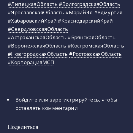
#ЛипецкаяОбласть
#ВолгоградскаяОбласть
#ЯрославскаяОбласть
#МарийЭл
#Удмуртия
#ХабаровскийКрай
#КраснодарскийКрай
#СвердловскаяОбласть
#АстраханскаяОбласть
#БрянскаяОбласть
#ВоронежскаяОбласть
#КостромскаяОбласть
#НовгородскаяОбласть
#РостовскаяОбласть
#КорпорацияМСП
Войдите
или
зарегистрируйтесь
, чтобы
оставлять комментарии
Поделиться