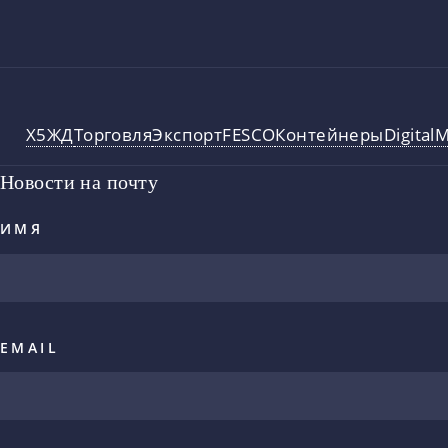
X5
ЖД
Торговля
Экспорт
FESCO
Контейнеры
Digital
М
Новости на почту
ИМЯ
EMAIL