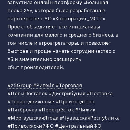
запустила онлайн-платформу «Большая
полка Х5», которая была разработана в
партнёрстве с АО «Корпорация „МСП“».
Проект объединяет все инициативы
компании для малого и среднего бизнеса, в
том числе и агроагрегаторы, и позволяет
быстрее и проще начать сотрудничество с
Х5 и значительно расширить
сбыт производителей.
#X5Group
#Ритейл
#Торговля
#ЦепиПоставок
#Дистрибуция
#Поставка
#Товародвижение
#Производство
#Пятёрочка
#Перекрёсток
#Чижик
#МоргаушскаяЯгода
#ЧувашскаяРеспублика
#ПриволжскийФО
#ЦентральныйФО